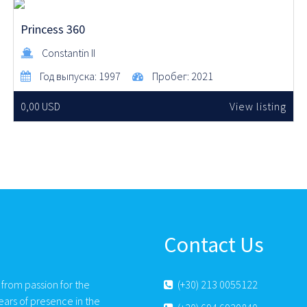
Princess 360
Constantin II
Год выпуска:
1997
Пробег:
2021
0,00 USD
View listing
Contact Us
 from passion for the
(+30) 213 0055122
ears of presence in the