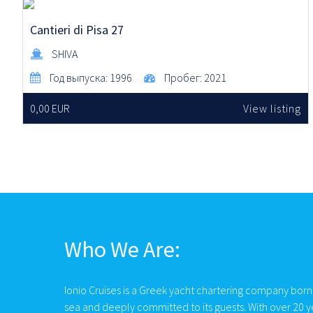
Cantieri di Pisa 27
SHIVA
Год выпуска:
1996
Пробег:
2021
0,00 EUR
View listing
Who We Are:
Ionio Cruises is a Greek yacht chartering company born
sea and deeply committed to its guests. With over 20 y